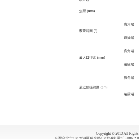
焦距 (mm)
廣角端
覆蓋範圍 (°)
遠攝端
廣角端
最大口徑比 (mm)
遠攝端
廣角端
最近拍攝範圍 (cm)
遠攝端
Copyright © 2013 All
台灣台北市104內湖區瑞光路104號4樓 電話:+886-2-8791-0