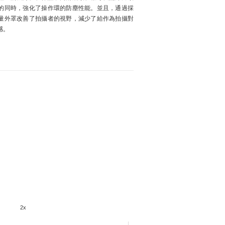
的同時，強化了操作環的防塵性能。並且，通過採
量外罩改善了拍攝者的視野，減少了給作為拍攝對
感。
2x