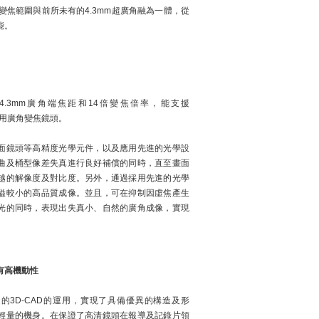
變焦範圍與前所未有的4.3mm超廣角融為一體，從
能。
實現了4.3mm廣角端焦距和14倍變焦倍率，能支援
影機用廣角變焦鏡頭。
面鏡頭等高精度光學元件，以及應用先進的光學設
曲及桶型像差失真進行良好補償的同時，直至畫面
越的解像度及對比度。另外，通過採用先進的光學
溢較小的高品質成像。並且，可在抑制因虛焦產生
光的同時，表現出失真小、自然的廣角成像，實現
有高機動性
的3D-CAD的運用，實現了具備優異的構造及形
輕量的機身。在保證了高清鏡頭在報導及記錄片領