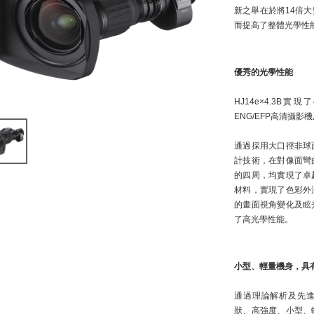
新之舉在於將14倍大
而提高了整體光學性
優秀的光學性能
HJ14e×4.3B
ENG/EFP高清攝
通過採用大口徑非球
計技術，在對像面彎
的四周，均實現了卓
材料，實現了色彩外
的畫面視角變化及眩
了高光學性能。
小型、
輕
量機身，具
通過理論解析及先進
狀、高強度、小型、