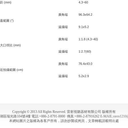
距 (mm)
4.3~60
廣角端
96.3x64.2
蓋範圍 (°)
遠攝端
9.1x5.2
廣角端
1:1.8 (4.3~40)
大口徑比 (mm)
遠攝端
1:2.7(60)
廣角端
76.4x43.0
近拍攝範圍 (cm)
遠攝端
5.2x2.9
Copyright © 2013 All Rights Reserved. 雷射視聽器材有限公司 版權所有
光路104號4樓 電話:+886-2-8791-0000 傳真:+886-2-87916262 E-MAIL:
stern1210
本網站圖片之版權為各客戶所有，請勿抄襲或拷貝，文章轉載請載明出處