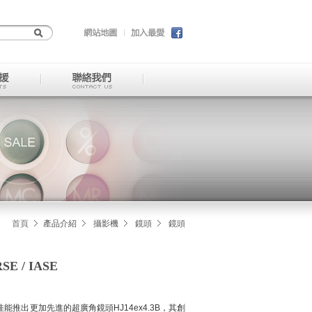
首頁
產品介紹
攝影機
鏡頭
鏡頭
RSE / IASE
能推出更加先進的超廣角鏡頭HJ14ex4.3B，其創