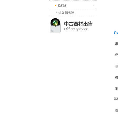
KATA
攝影機相關
Ov
用
變
最
機
重
其
增