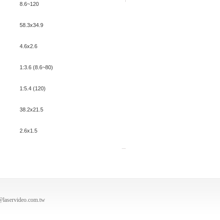
8.6~120
58.3x34.9
4.6x2.6
1:3.6 (8.6~80)
1:5.4 (120)
38.2x21.5
2.6x1.5
@laservideo.com.tw