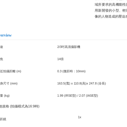
域所要求的高機動性
用新開發的小型、輕
像的人物造成的壓迫
erview
途
2/3吋高清攝影機
焦
14倍
近拍攝距離 (m)
0.3 (微距時：10mm)
身尺寸 (mm)
163.5(寬) x 110.8(高)x 247.8 (全長)
量 (kg)
1.99 (IRSE型) / 2.07 (IASE型)
他規格 (拍攝模式為16:9時)
1x
距鏡