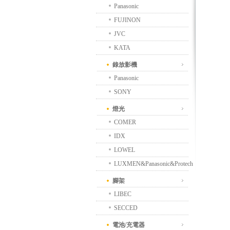
Panasonic
FUJINON
JVC
KATA
錄放影機
Panasonic
SONY
燈光
COMER
IDX
LOWEL
LUXMEN&Panasonic&Protech
腳架
LIBEC
SECCED
電池/充電器