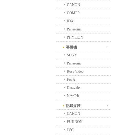
CANON
COMER
IDX
Panasonic
PHYLION
導播機
SONY
Panasonic
Ross Video
For A
Datavideo
NewTek
記錄媒體
CANON
FUJINON
JVC